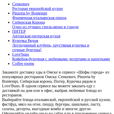
Сенкевич
Ресторан европейской кухни
Pinzeria by Bontempi
Фирменная итальянская пинца
Сибирская Корона
Одно из лучших гриль-меню в городе
ПИТЕР
Авторская питерская кухня
Курочка Рядом
Легендарный клубень, хрустящая курочка и
сочные бургеры!
Love'buns
Кофейня-булочная с любимыми десертами и напитками
Coffee rooms
Закажите доставку еды в Омске в сервисе «Шефы города» из
популярных ресторанов Омска: Сенкевич, Pinzeria by
Bontempi, Сибирская корона, Питер, Курочка рядом и
Love'Buns. В одном сервисе вы можете заказать еду с
доставкой на дом или в офис, выбрав любимые блюда из
ресторанов.
Выбирайте блюда итальянской, европейской и русской кухни,
фастфуд, мясо на огне, пиццу, бургеры, шашлыки, пасту,
салаты, десерты, выгодные комбо и многое другое.
Оформляйте онлайн-заказ на сайте или в приложении сервиса