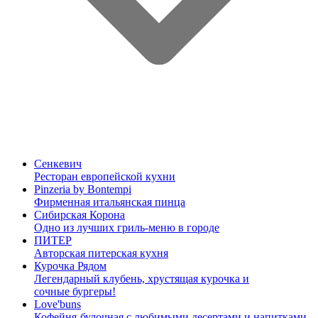
Сенкевич
Ресторан европейской кухни
Pinzeria by Bontempi
Фирменная итальянская пинца
Сибирская Корона
Одно из лучших гриль-меню в городе
ПИТЕР
Авторская питерская кухня
Курочка Рядом
Легендарный клубень, хрустящая курочка и
сочные бургеры!
Love'buns
Кофейня-булочная с любимыми десертами и напитками