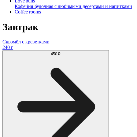
Love'buns
Кофейня-булочная с любимыми десертами и напитками
Coffee rooms
Завтрак
Скрэмбл с креветками
240 г
450 ₽