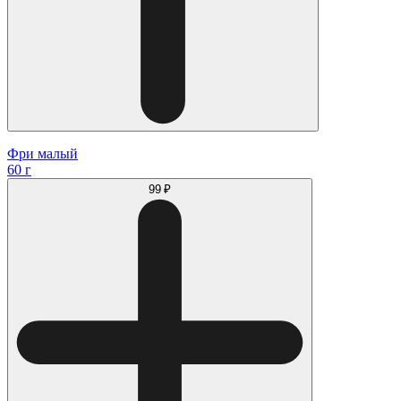
Фри малый
60 г
99 ₽