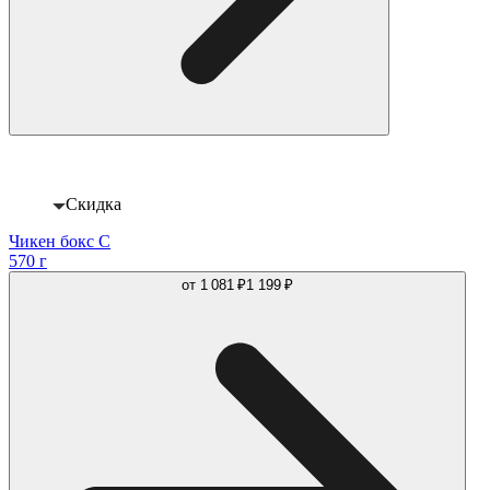
-11%
Скидка
Чикен бокс С
570 г
от
1 081 ₽
1 199 ₽