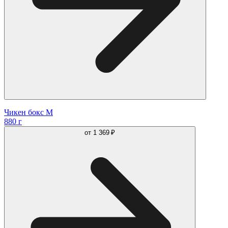
Чикен бокс М
880 г
от
1 369 ₽