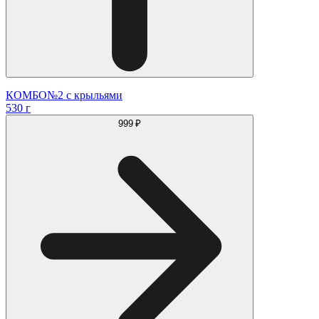
КОМБО№2 с крыльями
530 г
999 ₽