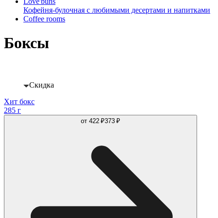
Love'buns
Кофейня-булочная с любимыми десертами и напитками
Coffee rooms
Боксы
12%
Скидка
Хит бокс
285 г
от
422 ₽
373 ₽