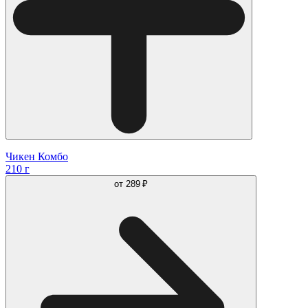
Чикен Комбо
210 г
от
289 ₽