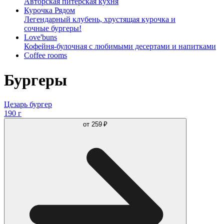
Авторская питерская кухня
Курочка Рядом
Легендарный клубень, хрустящая курочка и
сочные бургеры!
Love'buns
Кофейня-булочная с любимыми десертами и напитками
Coffee rooms
Бургеры
Цезарь бургер
190 г
от
259 ₽