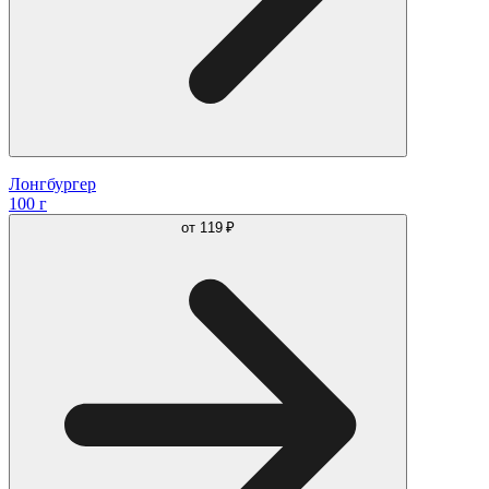
Лонгбургер
100 г
от
119 ₽