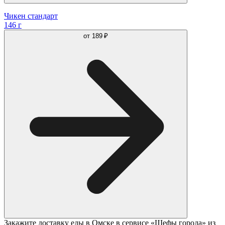
Чикен стандарт
146 г
от
189 ₽
Закажите доставку еды в Омске в сервисе «Шефы города» из