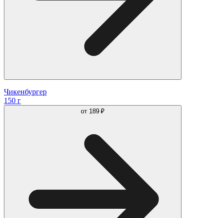
Чикенбургер
150 г
от
189 ₽