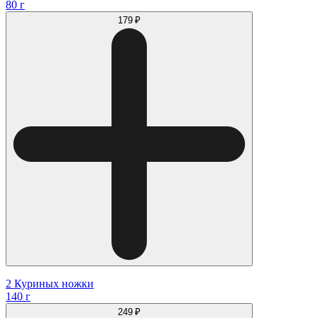
80 г
179 ₽
2 Куриных ножки
140 г
249 ₽