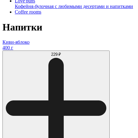
Love'buns
Кофейня-булочная с любимыми десертами и напитками
Coffee rooms
Напитки
Киви-яблоко
400 г
229 ₽