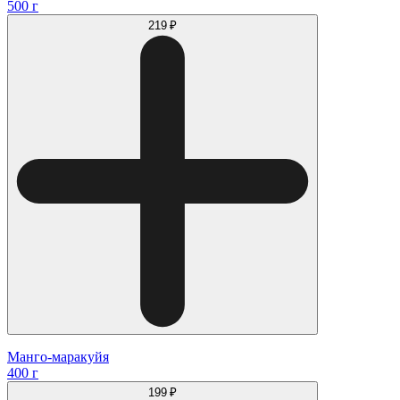
500 г
219 ₽
Манго-маракуйя
400 г
199 ₽