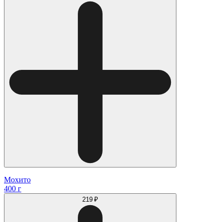
Мохито
400 г
219 ₽