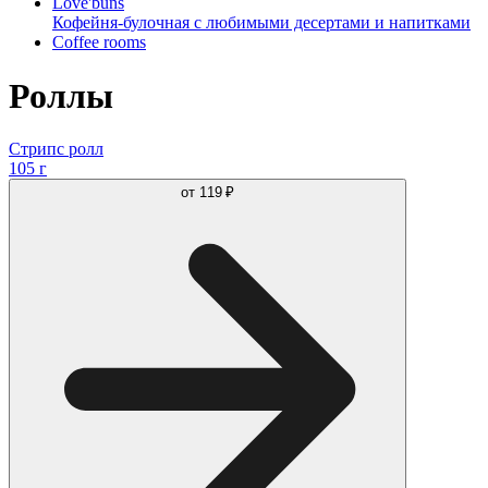
Love'buns
Кофейня-булочная с любимыми десертами и напитками
Coffee rooms
Роллы
Стрипс ролл
105 г
от
119 ₽