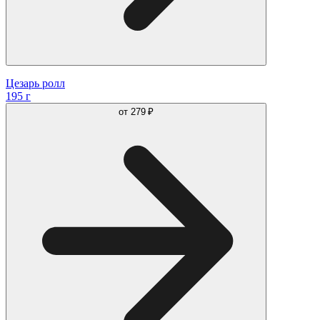
Цезарь ролл
195 г
от
279 ₽