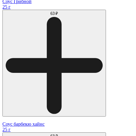
Соус Грибной
25 г
63 ₽
Соус барбекю хайнс
25 г