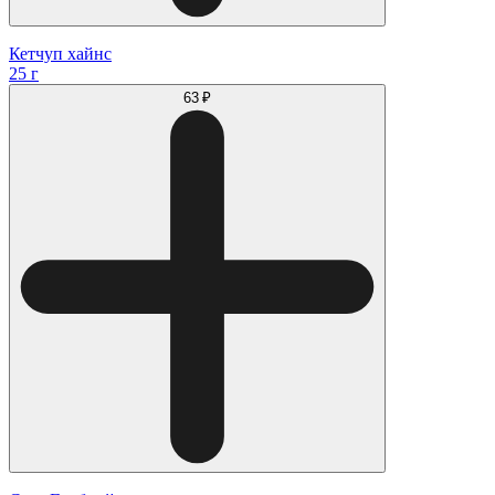
Кетчуп хайнс
25 г
63 ₽