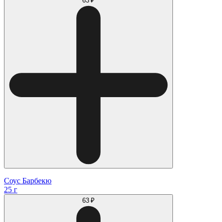
63 ₽
Соус Барбекю
25 г
63 ₽