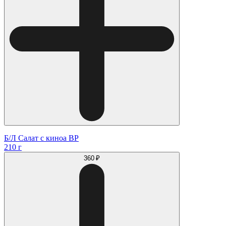
Б/Л Салат с киноа ВР
210 г
360 ₽