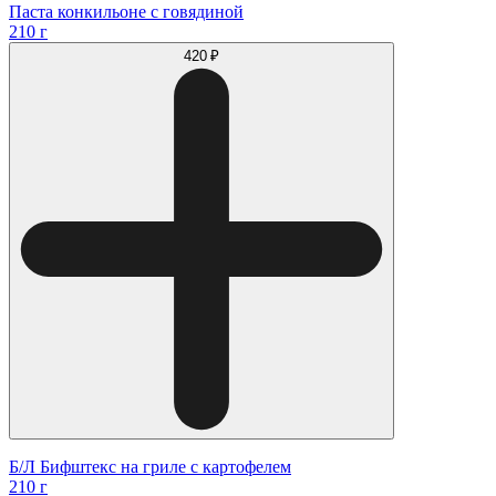
Паста конкильоне с говядиной
210 г
420 ₽
Б/Л Бифштекс на гриле с картофелем
210 г