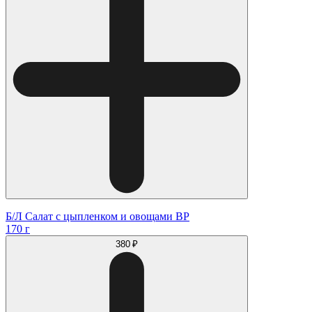
Б/Л Салат с цыпленком и овощами ВР
170 г
380 ₽