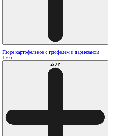
Пюре картофельное с трюфелем и пармезаном
150 г
270 ₽