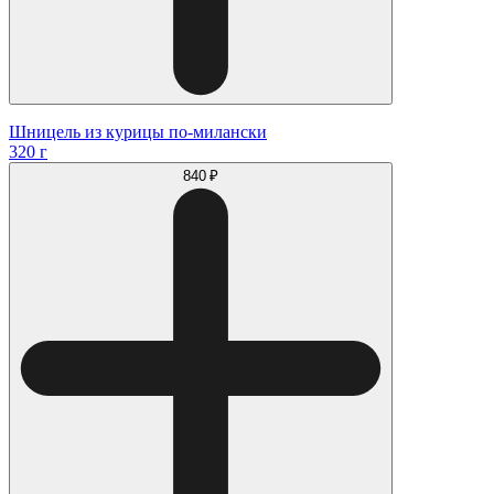
Шницель из курицы по-милански
320 г
840 ₽