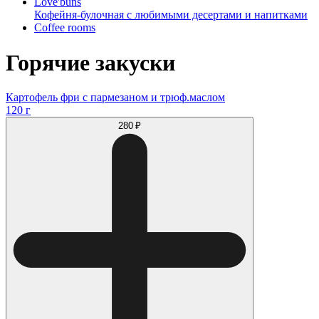
Love'buns
Кофейня-булочная с любимыми десертами и напитками
Coffee rooms
Горячие закуски
Картофель фри с пармезаном и трюф.маслом
120 г
280 ₽