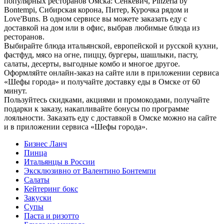
популярных ресторанов Омска: Сенкевич, Pinzeria by
Bontempi, Сибирская корона, Питер, Курочка рядом и
Love'Buns. В одном сервисе вы можете заказать еду с
доставкой на дом или в офис, выбрав любимые блюда из
ресторанов.
Выбирайте блюда итальянской, европейской и русской кухни,
фастфуд, мясо на огне, пиццу, бургеры, шашлыки, пасту,
салаты, десерты, выгодные комбо и многое другое.
Оформляйте онлайн-заказ на сайте или в приложении сервиса
«Шефы города» и получайте доставку еды в Омске от 60
минут.
Пользуйтесь скидками, акциями и промокодами, получайте
подарки к заказу, накапливайте бонусы по программе
лояльности. Заказать еду с доставкой в Омске можно на сайте
и в приложении сервиса «Шефы города».
Бизнес Ланч
Пинца
Итальянцы в России
Эксклюзивно от Валентино Бонтемпи
Салаты
Кейтеринг бокс
Закуски
Супы
Паста и ризотто