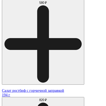
580 ₽
Салат ростбиф с горчичной заправкой
194 г
820 ₽