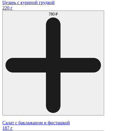
Цезарь с куриной грудкой
220 г
780 ₽
Салат с баклажаном и фисташкой
187 г