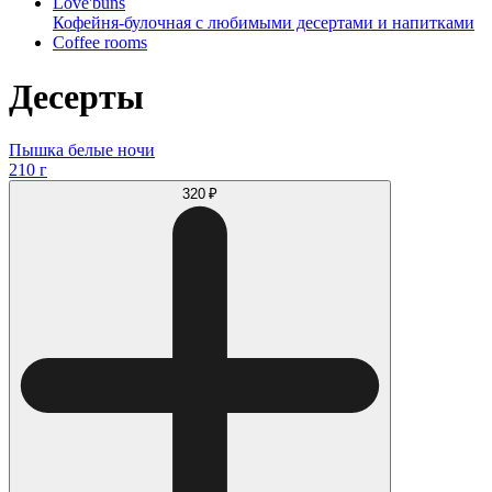
Love'buns
Кофейня-булочная с любимыми десертами и напитками
Coffee rooms
Десерты
Пышка белые ночи
210 г
320 ₽