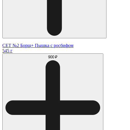
СЕТ №2 Борщ+ Пышка с росбифом
545 г
900 ₽