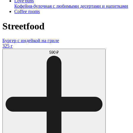
Love'buns
Кофейня-булочная с любимыми десертами и напитками
Coffee rooms
Streetfood
Бургер с индейкой на гриле
325 г
590 ₽