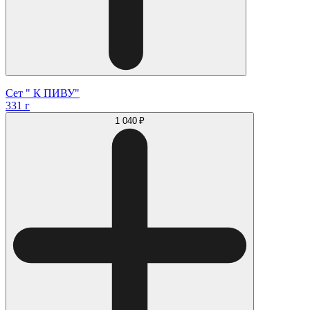
Сет " К ПИВУ"
331 г
1 040 ₽