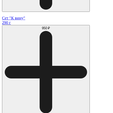
Сет "К вину"
290 г
950 ₽