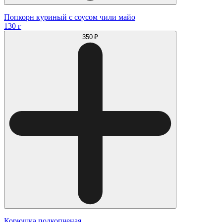
Попкорн куриный с соусом чили майо
130 г
350 ₽
Корюшка подкопченая