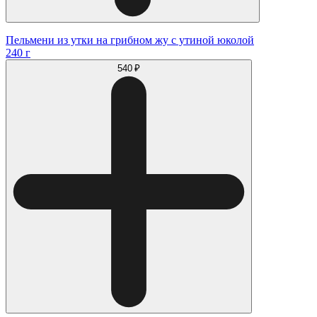
Пельмени из утки на грибном жу с утиной юколой
240 г
540 ₽