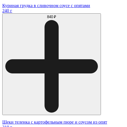
Куриная грудка в сливочном соусе с опятами
240 г
840 ₽
Щеки теленка с картофельным пюре и соусом из опят