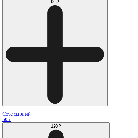
90 ₽
Соус сырный
50 г
120 ₽