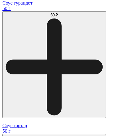
Соус турандот
50 г
50 ₽
Соус тартар
50 г