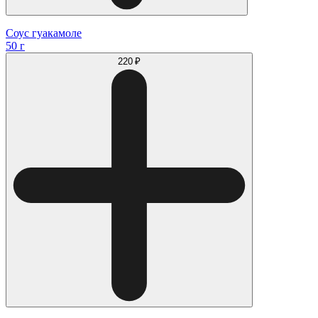
Соус гуакамоле
50 г
220 ₽