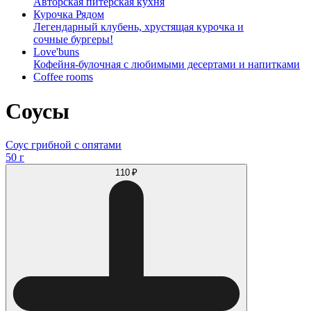
Авторская питерская кухня
Курочка Рядом
Легендарный клубень, хрустящая курочка и
сочные бургеры!
Love'buns
Кофейня-булочная с любимыми десертами и напитками
Coffee rooms
Соусы
Соус грибной с опятами
50 г
110 ₽