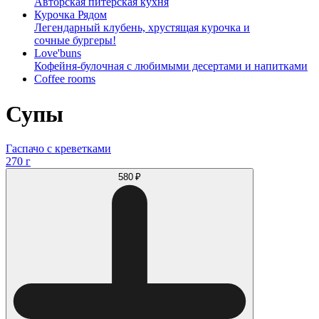
Авторская питерская кухня
Курочка Рядом
Легендарный клубень, хрустящая курочка и
сочные бургеры!
Love'buns
Кофейня-булочная с любимыми десертами и напитками
Coffee rooms
Супы
Гаспачо с креветками
270 г
580 ₽