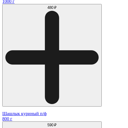
1000 г
480 ₽
Шашлык куриный п/ф
800 г
590 ₽