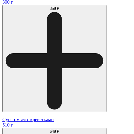
300 г
359 ₽
Суп том ям с креветками
510 г
649 ₽