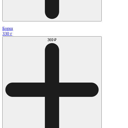
Борщ
330 г
369 ₽