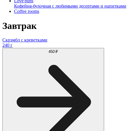
Love'buns
Кофейня-булочная с любимыми десертами и напитками
Coffee rooms
Завтрак
Скрэмбл с креветками
240 г
450 ₽