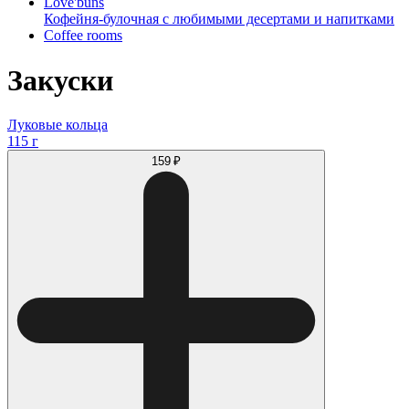
Love'buns
Кофейня-булочная с любимыми десертами и напитками
Coffee rooms
Закуски
Луковые кольца
115 г
159 ₽