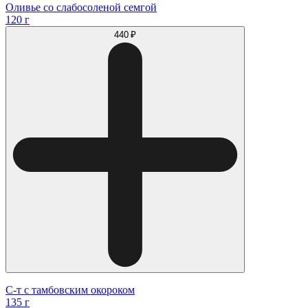
Оливье со слабосоленой семгой
120 г
440 ₽
С-т с тамбовским окороком
135 г