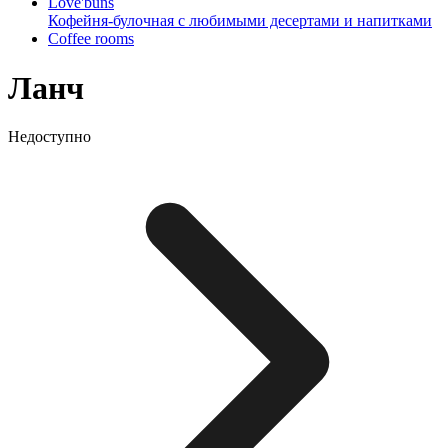
Love'buns
Кофейня-булочная с любимыми десертами и напитками
Coffee rooms
Ланч
Недоступно