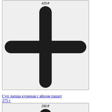
420 ₽
Суп лапша куриная с яйцом пашот
275 г
290 ₽