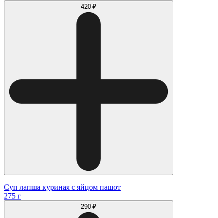
420 ₽
Суп лапша куриная с яйцом пашот
275 г
290 ₽