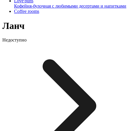
Love'buns
Кофейня-булочная с любимыми десертами и напитками
Coffee rooms
Ланч
Недоступно