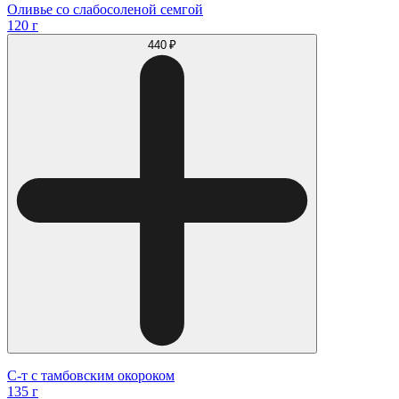
Оливье со слабосоленой семгой
120 г
440 ₽
С-т с тамбовским окороком
135 г