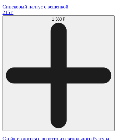
Синекорый палтус с вешенкой
215 г
1 380 ₽
Стейк из лосося с ризотто из свекольного булгура