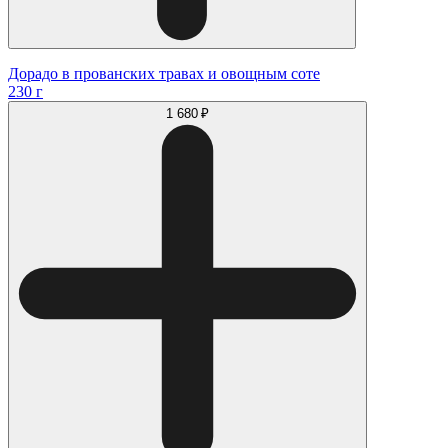
Дорадо в прованских травах и овощным соте
230 г
1 680 ₽